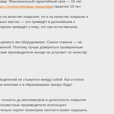
овар. Максимальный гарантийный срок — 15 лет
цу с полиэстеровым покрытием
гарантия 10 лет.
на качество покрытия, но и на качество покраски и
зных местах — это приведёт в дальнейшем к
партии приведёт к тому, что при естественном
льзуемого им оборудования. Самое главное — не
ственной. Поэтому лучше довериться проверенным
кие производители иногда не уступают по качеству
дителей не стыкуется между собой. Как и плохо
ри монтаже и в образовавшие зазоры будут
 точность до миллиметров и целостность покрытия
росовестные производители используют
ительно портит геометрию листов и может нарушить