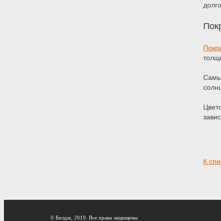
долго
Пок
Покр
толщ
Самы
солн
Цвет
завис
К спи
© Билдж, 2019. Все права защищены